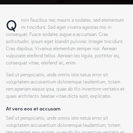
Q
roin faucibus nec mauris a sodales, sed elementum
mi tincidunt. Sed eget viverra egestas nisi in
consequat. Fusce sodales augue a accumsan. Cras
sollicitudin, ipsum eget blandit pulvinar. Integer tincidunt.
Cras dapibus. Vivamus elementum semper nisi. Aenean
vulputate eleifend tellus. Aenean leo ligula, porttitor eu,
consequat vitae, eleifend ac, enim.
Sed ut perspiciatis, unde omnis iste natus error sit
voluptatem accusantium doloremque laudantium, totam
rem aperiam eaque ipsa, quae ab illo inventore veritatis et
quasi architecto beatae vitae dicta sunt, explicabo.
At vero eos et accusam
Sed ut perspiciatis, unde omnis iste natus error sit
voluptatem accusantium doloremque laudantium, totam
rem aperiam eaque ipsa, quae ab illo inventore veritatis et