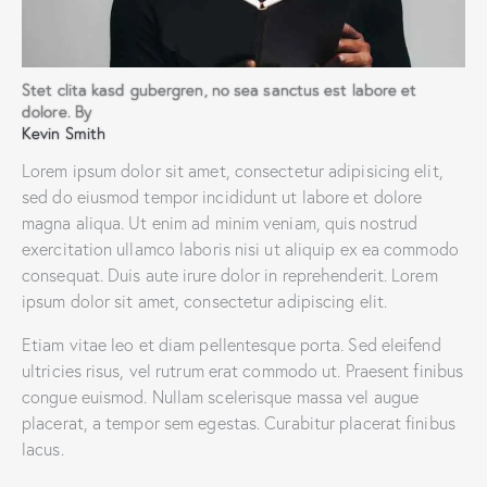
Stet clita kasd gubergren, no sea sanctus est labore et
dolore. By
Kevin Smith
Lorem ipsum dolor sit amet, consectetur adipisicing elit,
sed do eiusmod tempor incididunt ut labore et dolore
magna aliqua. Ut enim ad minim veniam, quis nostrud
exercitation ullamco laboris nisi ut aliquip ex ea commodo
consequat. Duis aute irure dolor in reprehenderit. Lorem
ipsum dolor sit amet, consectetur adipiscing elit.
Etiam vitae leo et diam pellentesque porta. Sed eleifend
ultricies risus, vel rutrum erat commodo ut. Praesent finibus
congue euismod. Nullam scelerisque massa vel augue
placerat, a tempor sem egestas. Curabitur placerat finibus
lacus.