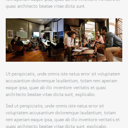
quasi architecto beatae vitae dicta sunt.
Ut perspiciatis, unde omnis iste natus error sit voluptatem
accusantium doloremque laudantium, totam rem aperiam
eaque ipsa, quae ab illo inventore veritatis et quasi
architecto beatae vitae dicta sunt, explicabo.
Sed ut perspiciatis, unde omnis iste natus error sit
voluptatem accusantium doloremque laudantium, totam
rem aperiam eaque ipsa, quae ab illo inventore veritatis et
quasi architecto beatae vitae dicta sunt, explicabo.