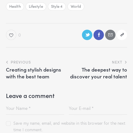
Health
Lifestyle
Style 4
World
0
PREVIOUS
NEXT
Creating stylish designs
The deepest way to
with the best team
discover your real talent
Leave a comment
Save my name, email, and website in this browser for the next
time I comment.