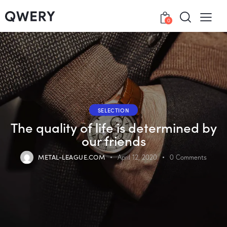
0
SELECTION
The quality of life is determined by
our friends
METAL-LEAGUE.COM
April 12, 2020
0
Comments