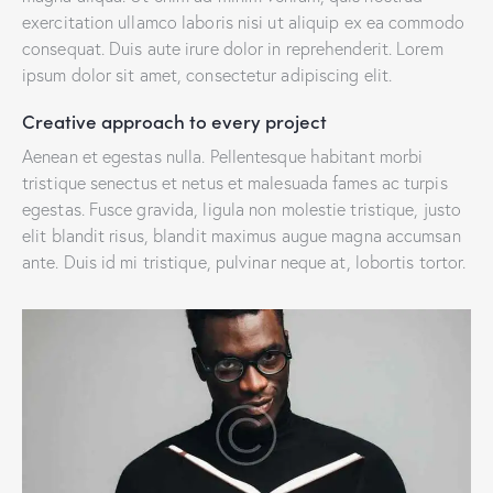
exercitation ullamco laboris nisi ut aliquip ex ea commodo
consequat. Duis aute irure dolor in reprehenderit. Lorem
ipsum dolor sit amet, consectetur adipiscing elit.
Creative approach to every project
Aenean et egestas nulla. Pellentesque habitant morbi
tristique senectus et netus et malesuada fames ac turpis
egestas. Fusce gravida, ligula non molestie tristique, justo
elit blandit risus, blandit maximus augue magna accumsan
ante. Duis id mi tristique, pulvinar neque at, lobortis tortor.