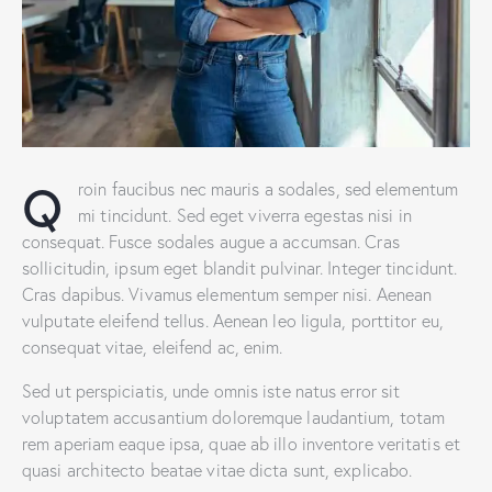
Q
roin faucibus nec mauris a sodales, sed elementum
mi tincidunt. Sed eget viverra egestas nisi in
consequat. Fusce sodales augue a accumsan. Cras
sollicitudin, ipsum eget blandit pulvinar. Integer tincidunt.
Cras dapibus. Vivamus elementum semper nisi. Aenean
vulputate eleifend tellus. Aenean leo ligula, porttitor eu,
consequat vitae, eleifend ac, enim.
Sed ut perspiciatis, unde omnis iste natus error sit
voluptatem accusantium doloremque laudantium, totam
rem aperiam eaque ipsa, quae ab illo inventore veritatis et
quasi architecto beatae vitae dicta sunt, explicabo.