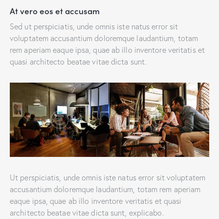
At vero eos et accusam
Sed ut perspiciatis, unde omnis iste natus error sit
voluptatem accusantium doloremque laudantium, totam
rem aperiam eaque ipsa, quae ab illo inventore veritatis et
quasi architecto beatae vitae dicta sunt.
Ut perspiciatis, unde omnis iste natus error sit voluptatem
accusantium doloremque laudantium, totam rem aperiam
eaque ipsa, quae ab illo inventore veritatis et quasi
architecto beatae vitae dicta sunt, explicabo.