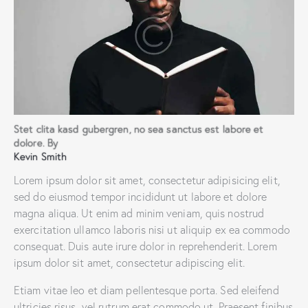
Stet clita kasd gubergren, no sea sanctus est labore et
dolore. By
Kevin Smith
Lorem ipsum dolor sit amet, consectetur adipisicing elit,
sed do eiusmod tempor incididunt ut labore et dolore
magna aliqua. Ut enim ad minim veniam, quis nostrud
exercitation ullamco laboris nisi ut aliquip ex ea commodo
consequat. Duis aute irure dolor in reprehenderit. Lorem
ipsum dolor sit amet, consectetur adipiscing elit.
Etiam vitae leo et diam pellentesque porta. Sed eleifend
ultricies risus, vel rutrum erat commodo ut. Praesent finibus