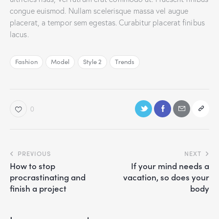
congue euismod. Nullam scelerisque massa vel augue
placerat, a tempor sem egestas. Curabitur placerat finibus
lacus.
Fashion
Model
Style 2
Trends
0
PREVIOUS
NEXT
How to stop
If your mind needs a
procrastinating and
vacation, so does your
finish a project
body