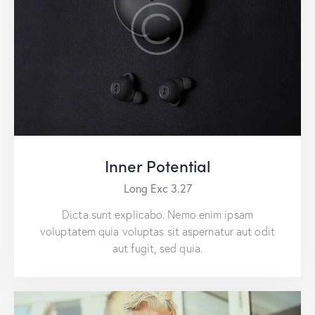
Inner Potential
Long Exc 3.27
Dicta sunt explicabo. Nemo enim ipsam
voluptatem quia voluptas sit aspernatur aut odit
aut fugit, sed quia.