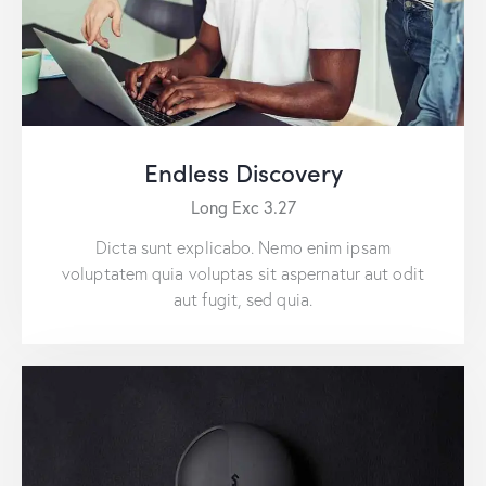
Endless Discovery
Long Exc 3.27
Dicta sunt explicabo. Nemo enim ipsam
voluptatem quia voluptas sit aspernatur aut odit
aut fugit, sed quia.