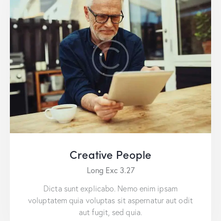
Creative People
Long Exc 3.27
Dicta sunt explicabo. Nemo enim ipsam
voluptatem quia voluptas sit aspernatur aut odit
aut fugit, sed quia.