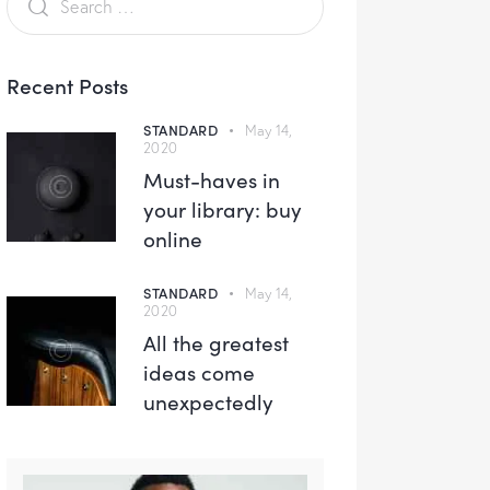
Recent Posts
STANDARD
May 14,
2020
Must-haves in
your library: buy
online
STANDARD
May 14,
2020
All the greatest
ideas come
unexpectedly