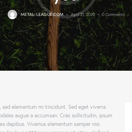
METAL-LEAGUE.COM
April 21, 2020
0
Comments
, sed elementum mi tincidunt. Sed eget viverra
odales augue a accumsan. Cras sollicitudin, ipsum
 Cras dapibus. Vivamus elementum semper nisi.