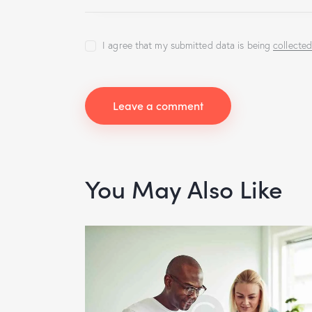
I agree that my submitted data is being
collecte
You May Also Like