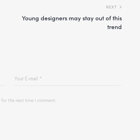
NEXT
Young designers may stay out of this
trend
 for the next time I comment.