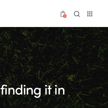
0
inding it in