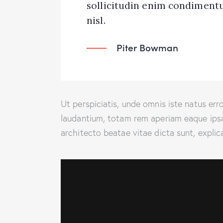
sollicitudin enim condimentu
nisl.
Piter Bowman
Ut perspiciatis, unde omnis iste natus e
laudantium, totam rem aperiam eaque ipsa, 
architecto beatae vitae dicta sunt, explic