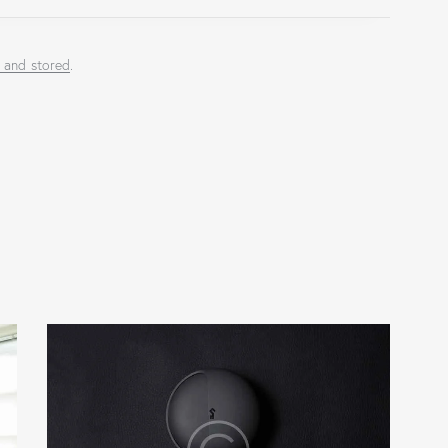
d and stored
.