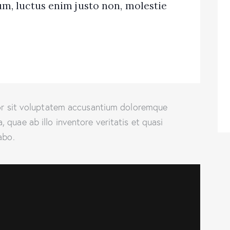
m, luctus enim justo non, molestie
rror sit voluptatem accusantium doloremque
quae ab illo inventore veritatis et quasi
abo.