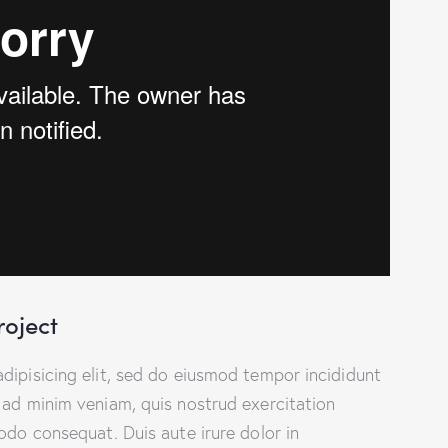
roject
dipisicing elit, sed do eiusmod tempor incididunt
 ad minim veniam, quis nostrud exercitation
odo consequat. Duis aute irure dolor in