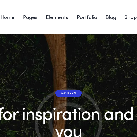
Home
Pages
Elements
Portfolio
Blog
Shop
MODERN
or inspiration and f
you