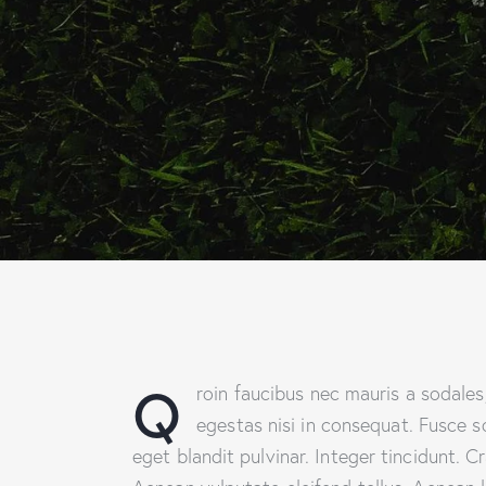
Q
roin faucibus nec mauris a sodales
egestas nisi in consequat. Fusce s
eget blandit pulvinar. Integer tincidunt.