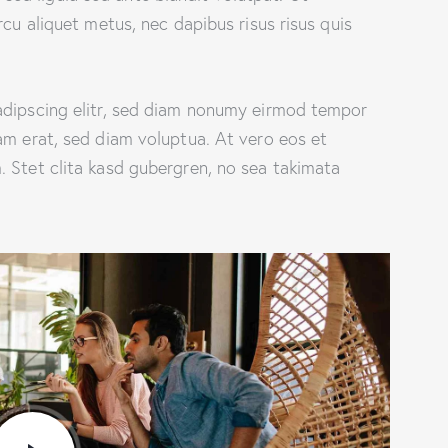
rcu aliquet metus, nec dapibus risus risus quis
adipscing elitr, sed diam nonumy eirmod tempor
am erat, sed diam voluptua. At vero eos et
 Stet clita kasd gubergren, no sea takimata