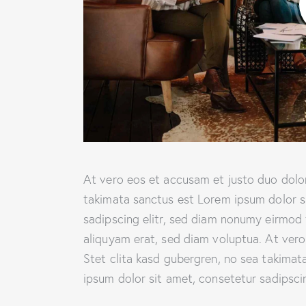
At vero eos et accusam et justo duo dolor
takimata sanctus est Lorem ipsum dolor s
sadipscing elitr, sed diam nonumy eirmod
aliquyam erat, sed diam voluptua. At ver
Stet clita kasd gubergren, no sea takima
ipsum dolor sit amet, consetetur sadipscing