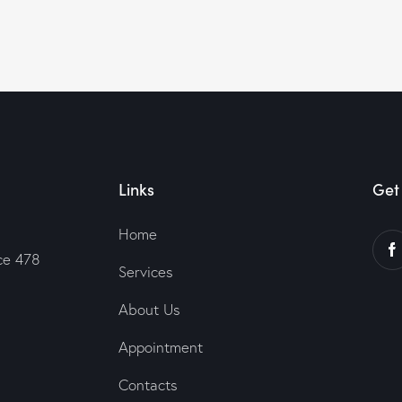
Links
Get 
Home
ce 478
Services
About Us
Appointment
Contacts