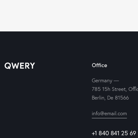
Office
Germany —
785 15h Street, Offi
Berlin, De 81566
info@email.com
+1 840 841 25 69