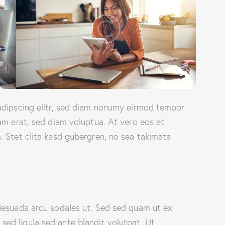
adipscing elitr, sed diam nonumy eirmod tempor
am erat, sed diam voluptua. At vero eos et
 Stet clita kasd gubergren, no sea takimata
lesuada arcu sodales ut. Sed sed quam ut ex
d ligula sed ante blandit volutpat. Ut