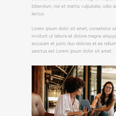
bibendum, nisi et mattis vulputate, odio a
lectus.
Lorem ipsum dolor sit amet, consetetur s
invidunt ut labore et dolore magna aliquy
accusam et justo duo dolores et ea rebum.
sanctus est Lorem ipsum dolor sit amet.