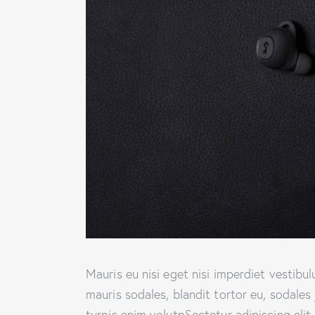
Mauris eu nisi eget nisi imperdiet vestibu
mauris sodales, blandit tortor eu, sodales 
turpis enim volutpSectetur adipiscing elit