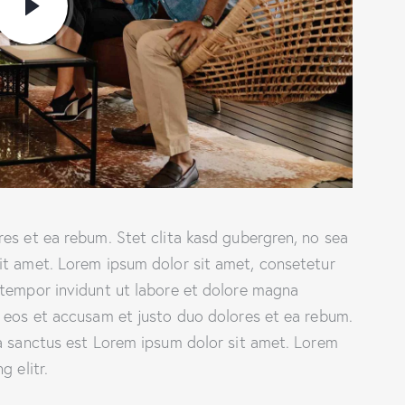
es et ea rebum. Stet clita kasd gubergren, no sea
it amet. Lorem ipsum dolor sit amet, consetetur
 tempor invidunt ut labore et dolore magna
o eos et accusam et justo duo dolores et ea rebum.
ta sanctus est Lorem ipsum dolor sit amet. Lorem
 elitr.