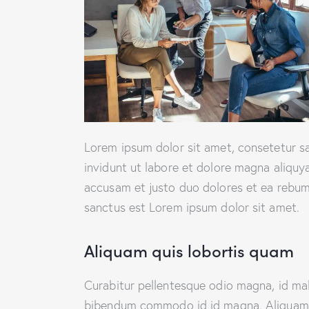
Lorem ipsum dolor sit amet, consetetur s
invidunt ut labore et dolore magna aliquy
accusam et justo duo dolores et ea rebum.
sanctus est Lorem ipsum dolor sit amet.
Aliquam quis lobortis quam
Curabitur pellentesque odio magna, id ma
bibendum commodo id id magna. Aliquam se