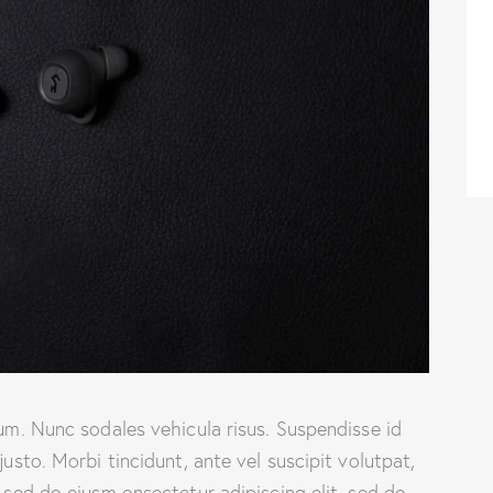
lum. Nunc sodales vehicula risus. Suspendisse id
justo. Morbi tincidunt, ante vel suscipit volutpat,
, sed do eiusm onsectetur adipiscing elit, sed do