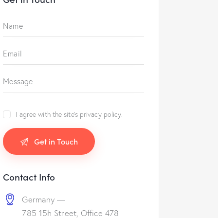
I agree with the site’s
privacy policy
.
Contact Info
Germany —
785 15h Street, Office 478