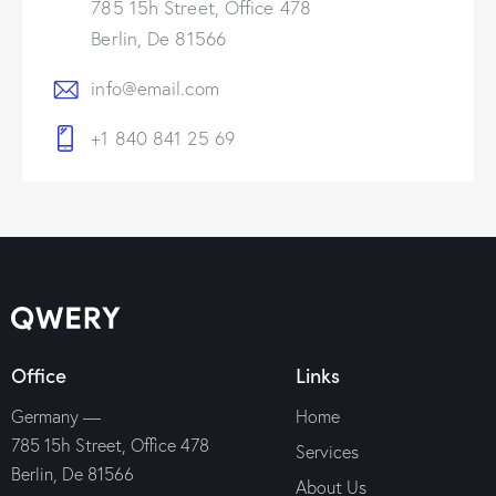
785 15h Street, Office 478
Berlin, De 81566
info@email.com
+1 840 841 25 69
Office
Links
Germany —
Home
785 15h Street, Office 478
Services
Berlin, De 81566
About Us