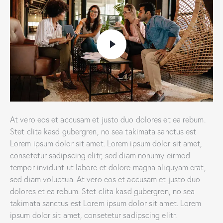
At vero eos et accusam et justo duo dolores et ea rebum.
Stet clita kasd gubergren, no sea takimata sanctus est
Lorem ipsum dolor sit amet. Lorem ipsum dolor sit amet,
consetetur sadipscing elitr, sed diam nonumy eirmod
tempor invidunt ut labore et dolore magna aliquyam erat,
sed diam voluptua. At vero eos et accusam et justo duo
dolores et ea rebum. Stet clita kasd gubergren, no sea
takimata sanctus est Lorem ipsum dolor sit amet. Lorem
ipsum dolor sit amet, consetetur sadipscing elitr.