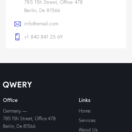
785 15h Street, Office 478
Berlin, De 81566
info@email.com
+1 840 841 25 69
Office
Links
Germany —
Home
785 15h Street, Office 478
Services
Berlin, De 81566
About Us