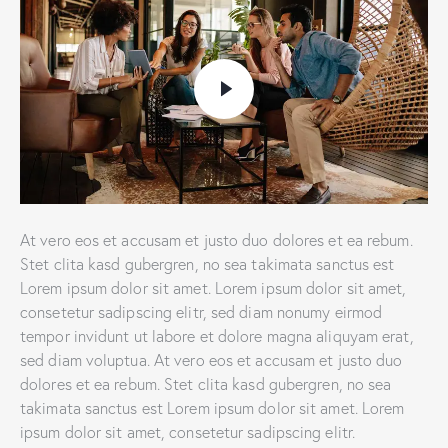
At vero eos et accusam et justo duo dolores et ea rebum.
Stet clita kasd gubergren, no sea takimata sanctus est
Lorem ipsum dolor sit amet. Lorem ipsum dolor sit amet,
consetetur sadipscing elitr, sed diam nonumy eirmod
tempor invidunt ut labore et dolore magna aliquyam erat,
sed diam voluptua. At vero eos et accusam et justo duo
dolores et ea rebum. Stet clita kasd gubergren, no sea
takimata sanctus est Lorem ipsum dolor sit amet. Lorem
ipsum dolor sit amet, consetetur sadipscing elitr.