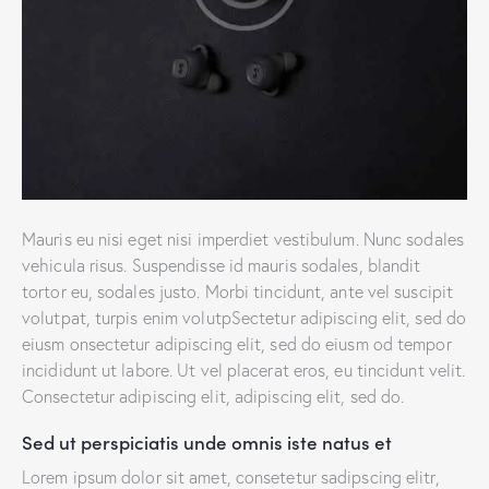
Mauris eu nisi eget nisi imperdiet vestibulum. Nunc sodales
vehicula risus. Suspendisse id mauris sodales, blandit
tortor eu, sodales justo. Morbi tincidunt, ante vel suscipit
volutpat, turpis enim volutpSectetur adipiscing elit, sed do
eiusm onsectetur adipiscing elit, sed do eiusm od tempor
incididunt ut labore. Ut vel placerat eros, eu tincidunt velit.
Consectetur adipiscing elit, adipiscing elit, sed do.
Sed ut perspiciatis unde omnis iste natus et
Lorem ipsum dolor sit amet, consetetur sadipscing elitr,