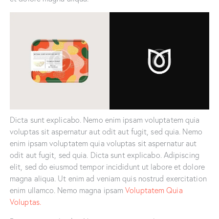
Dicta sunt explicabo. Nemo enim ipsam voluptatem quia
voluptas sit aspernatur aut odit aut fugit, sed quia. Nemo
enim ipsam voluptatem quia voluptas sit aspernatur aut
odit aut fugit, sed quia. Dicta sunt explicabo. Adipiscing
elit, sed do eiusmod tempor incididunt ut labore et dolore
magna aliqua. Ut enim ad veniam quis nostrud exercitation
enim ullamco. Nemo magna ipsam
Voluptatem Quia
Voluptas.