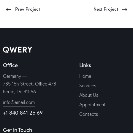
Prev Project
Next Project
Office
Links
Germany —
Home
785 15h Street, Office 478
Services
Berlin, De 81566
About Us
info@email.com
Appointment
+1 840 841 25 69
Contacts
Get in Touch