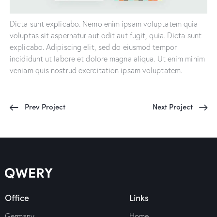
Dicta sunt explicabo. Nemo enim ipsam voluptatem quia
voluptas sit aspernatur aut odit aut fugit, quia. Dicta sunt
explicabo. Adipiscing elit, sed do eiusmod tempor
incididunt ut labore et dolore magna aliqua. Ut enim minim
veniam quis nostrud exercitation ipsam voluptatem.
Prev Project
Next Project
Office
Links
Germany —
Home