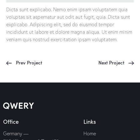
Dicta sunt explicabo. Nemo enim ipsam voluptatem quia
voluptas sit aspernatur aut odit aut fugit, quia. Dicta sunt
explicabo. Adipiscing elit, sed do eiusmod tempor
incididunt ut labore et dolore magna aliqua. Ut enim minim
veniam quis nostrud exercitation ipsam voluptatem.
Prev Project
Next Project
Office
Links
Germany —
Home