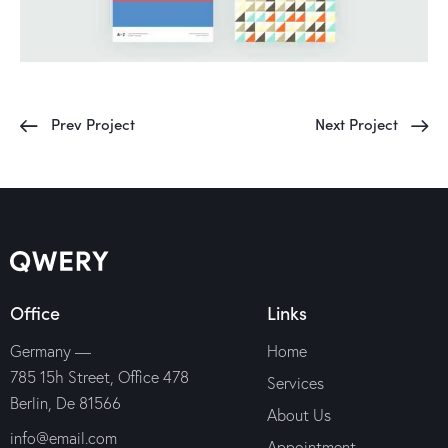
Prev Project
Next Project
Office
Links
Germany —
Home
785 15h Street, Office 478
Services
Berlin, De 81566
About Us
info@email.com
Appointment