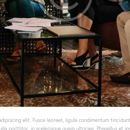
ipiscing elit. Fusce laoreet, ligula condimentum tincidunt,
lla porttitor, in scelerisque quam ultricies. Phasellus et i