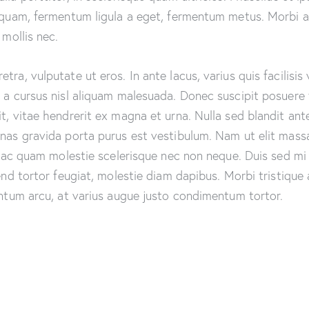
aliquam, fermentum ligula a eget, fermentum metus. Morbi 
 mollis nec.
ra, vulputate ut eros. In ante lacus, varius quis facilisis 
 a cursus nisl aliquam malesuada. Donec suscipit posuere f
t, vitae hendrerit ex magna et urna. Nulla sed blandit ant
enas gravida porta purus est vestibulum. Nam ut elit mass
que ac quam molestie scelerisque nec non neque. Duis sed m
end tortor feugiat, molestie diam dapibus. Morbi tristique a
entum arcu, at varius augue justo condimentum tortor.