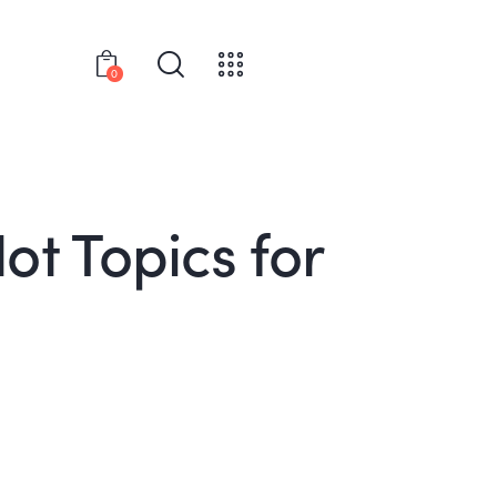
0
t Topics for