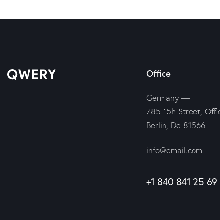
Office
Germany —
785 15h Street, Offi
Berlin, De 81566
info@email.com
+1 840 841 25 69