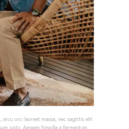
 arcu orci laoreet massa, nec sagittis elit
psum justo. Aenean fringilla a fermentum