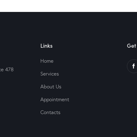
Links
Get 
Home
ce 478
Services
About Us
Appointment
Contacts