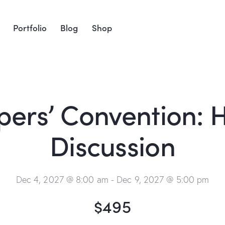
Portfolio
Blog
Shop
ers’ Convention: Ho
Discussion
Dec 4, 2027 @ 8:00 am
-
Dec 9, 2027 @ 5:00 pm
$495